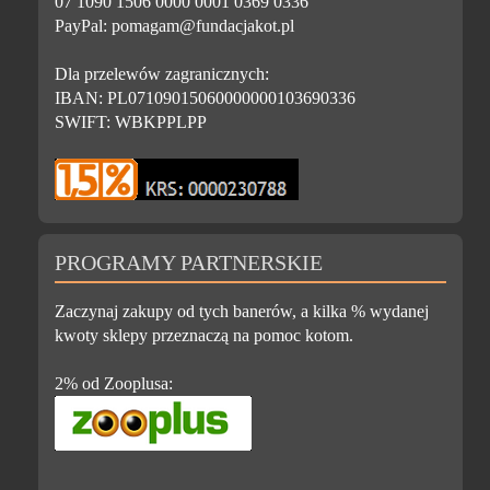
07 1090 1506 0000 0001 0369 0336
PayPal: pomagam@fundacjakot.pl
Dla przelewów zagranicznych:
IBAN: PL07109015060000000103690336
SWIFT: WBKPPLPP
PROGRAMY PARTNERSKIE
Zaczynaj zakupy od tych banerów, a kilka % wydanej
kwoty sklepy przeznaczą na pomoc kotom.
2% od Zooplusa: