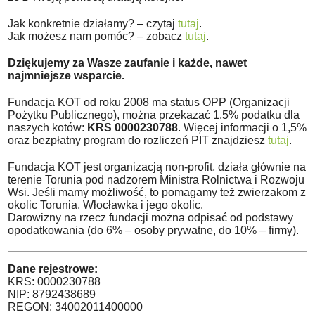
Jak konkretnie działamy? – czytaj
tutaj
.
Jak możesz nam pomóc? – zobacz
tutaj
.
Dziękujemy za Wasze zaufanie i każde, nawet
najmniejsze wsparcie.
Fundacja KOT od roku 2008 ma status OPP (Organizacji
Pożytku Publicznego), można przekazać 1,5% podatku dla
naszych kotów:
KRS 0000230788
. Więcej informacji o 1,5%
oraz bezpłatny program do rozliczeń PIT znajdziesz
tutaj
.
Fundacja KOT jest organizacją non-profit, działa głównie na
terenie Torunia pod nadzorem Ministra Rolnictwa i Rozwoju
Wsi. Jeśli mamy możliwość, to pomagamy też zwierzakom z
okolic Torunia, Włocławka i jego okolic.
Darowizny na rzecz fundacji można odpisać od podstawy
opodatkowania (do 6% – osoby prywatne, do 10% – firmy).
Dane rejestrowe:
KRS: 0000230788
NIP: 8792438689
REGON: 34002011400000