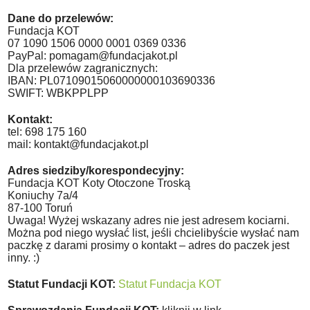
Dane do przelewów:
Fundacja KOT
07 1090 1506 0000 0001 0369 0336
PayPal: pomagam@fundacjakot.pl
Dla przelewów zagranicznych:
IBAN: PL07109015060000000103690336
SWIFT: WBKPPLPP
Kontakt:
tel: 698 175 160
mail: kontakt@fundacjakot.pl
Adres siedziby/korespondecyjny:
Fundacja KOT Koty Otoczone Troską
Koniuchy 7a/4
87-100 Toruń
Uwaga! Wyżej wskazany adres nie jest adresem kociarni.
Można pod niego wysłać list, jeśli chcielibyście wysłać nam
paczkę z darami prosimy o kontakt – adres do paczek jest
inny. :)
Statut Fundacji KOT:
Statut Fundacja KOT