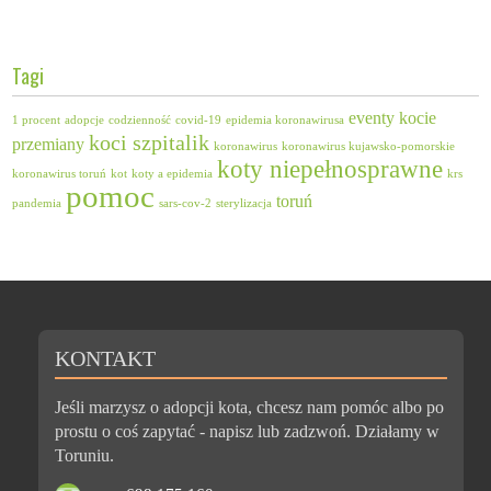
Tagi
eventy
kocie
1 procent
adopcje
codzienność
covid-19
epidemia koronawirusa
koci szpitalik
przemiany
koronawirus
koronawirus kujawsko-pomorskie
koty niepełnosprawne
koronawirus toruń
kot
koty a epidemia
krs
pomoc
toruń
pandemia
sars-cov-2
sterylizacja
KONTAKT
Jeśli marzysz o adopcji kota, chcesz nam pomóc albo po
prostu o coś zapytać - napisz lub zadzwoń. Działamy w
Toruniu.