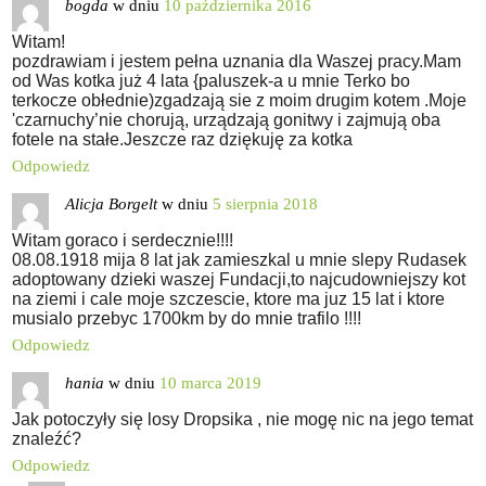
bogda
w dniu
10 października 2016
Witam!
pozdrawiam i jestem pełna uznania dla Waszej pracy.Mam
od Was kotka już 4 lata {paluszek-a u mnie Terko bo
terkocze obłednie)zgadzają sie z moim drugim kotem .Moje
'czarnuchy’nie chorują, urządzają gonitwy i zajmują oba
fotele na stałe.Jeszcze raz dziękuję za kotka
Odpowiedz
Alicja Borgelt
w dniu
5 sierpnia 2018
Witam goraco i serdecznie!!!!
08.08.1918 mija 8 lat jak zamieszkal u mnie slepy Rudasek
adoptowany dzieki waszej Fundacji,to najcudowniejszy kot
na ziemi i cale moje szczescie, ktore ma juz 15 lat i ktore
musialo przebyc 1700km by do mnie trafilo !!!!
Odpowiedz
hania
w dniu
10 marca 2019
Jak potoczyły się losy Dropsika , nie mogę nic na jego temat
znaleźć?
Odpowiedz