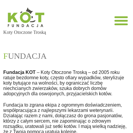
Koty Otoczone Troską
FUNDACJA
Fundacja KOT
– Koty Otoczone Troską – od 2005 roku
ratuje bezdomne koty, często ofiary wypadków, sterylizuje
koty bytujące na wolności, by ograniczać liczbę
niechcianych zwierzaków, szuka dobrych domów
adopcyjnych dla oswojonych, przyjacielskich kotów.
Fundacja to zgrana ekipa z ogromnym doświadczeniem,
współpracująca z najlepszymi lekarzami weterynarii.
Działając razem z nami, dołączasz do grona pasjonatów,
którzy z całym sercem, nie zapominając o zdrowym
rozsądku, uratowali już setki kotów. I mają wielką nadzieję,
że z Twoją pomocą uratują kolejne.