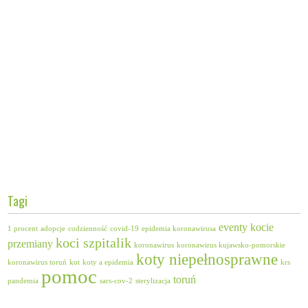
Tagi
eventy
kocie
1 procent
adopcje
codzienność
covid-19
epidemia koronawirusa
koci szpitalik
przemiany
koronawirus
koronawirus kujawsko-pomorskie
koty niepełnosprawne
koronawirus toruń
kot
koty a epidemia
krs
pomoc
toruń
pandemia
sars-cov-2
sterylizacja