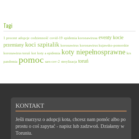
Tagi
eventy
kocie
1 procent
adopcje
codzienność
covid-19
epidemia koronawirusa
koci szpitalik
przemiany
koronawirus
koronawirus kujawsko-pomorskie
koty niepełnosprawne
koronawirus toruń
kot
koty a epidemia
krs
pomoc
toruń
pandemia
sars-cov-2
sterylizacja
KONTAKT
Jeśli marzysz o adopcji kota, chcesz nam pomóc albo po
prostu o coś zapytać - napisz lub zadzwoń. Działamy w
Toruniu.