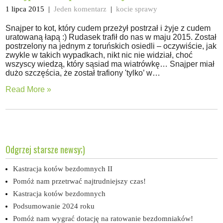
1 lipca 2015
|
Jeden komentarz
|
kocie sprawy
Snajper to kot, który cudem przeżył postrzał i żyje z cudem
uratowaną łapą :) Rudasek trafił do nas w maju 2015. Został
postrzelony na jednym z toruńskich osiedli – oczywiście, jak
zwykle w takich wypadkach, nikt nic nie widział, choć
wszyscy wiedzą, który sąsiad ma wiatrówkę… Snajper miał
dużo szczęścia, że został trafiony 'tylko’ w…
Read More »
Odgrzej starsze newsy;)
Kastracja kotów bezdomnych II
Pomóż nam przetrwać najtrudniejszy czas!
Kastracja kotów bezdomnych
Podsumowanie 2024 roku
Pomóż nam wygrać dotację na ratowanie bezdomniaków!