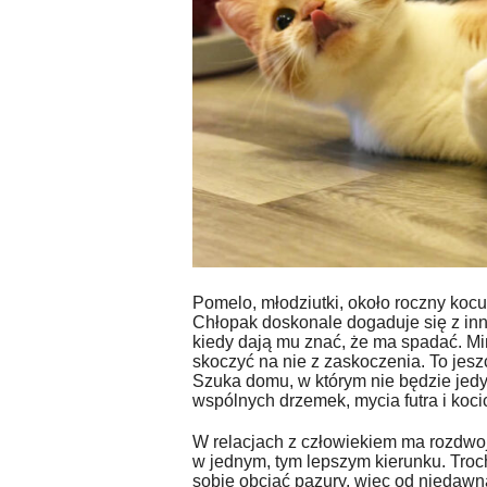
Pomelo, młodziutki, około roczny koc
Chłopak doskonale dogaduje się z inn
kiedy dają mu znać, że ma spadać. Mi
skoczyć na nie z zaskoczenia. To jesz
Szuka domu, w którym nie będzie je
wspólnych drzemek, mycia futra i koci
W relacjach z człowiekiem ma rozdwoje
w jednym, tym lepszym kierunku. Troch
sobie obciąć pazury, więc od niedawn