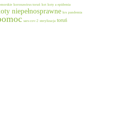
omorskie
koronawirus toruń
kot
koty a epidemia
koty niepełnosprawne
krs
pandemia
pomoc
toruń
sars-cov-2
sterylizacja