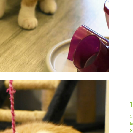
T
1 
k
s