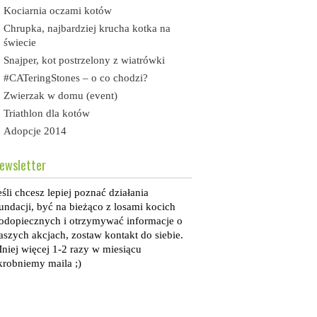
Kociarnia oczami kotów
Chrupka, najbardziej krucha kotka na
świecie
Snajper, kot postrzelony z wiatrówki
#CATeringStones – o co chodzi?
Zwierzak w domu (event)
Triathlon dla kotów
Adopcje 2014
ewsletter
eśli chcesz lepiej poznać działania
undacji, być na bieżąco z losami kocich
odopiecznych i otrzymywać informacje o
aszych akcjach, zostaw kontakt do siebie.
niej więcej 1-2 razy w miesiącu
krobniemy maila ;)