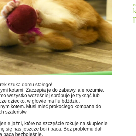
p
urek szuka domu stałego!
ymi kotami. Zaczepia je do zabawy, ale rozumie,
mo wszystko wcześniej spróbuje je tryknąć lub
cze dziecko, w głowie ma fiu bdździu.
dynym kotem. Musi mieć prokociego kompana do
ch szaleństw.
nie jaźni, które na szczęście rokuje na skupienie
ę się nas jeszcze boi i paca. Bez problemu dał
a paca bezboleśnie.