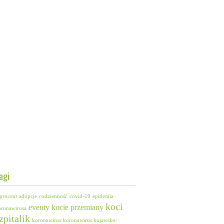
agi
procent
adopcje
codzienność
covid-19
epidemia
koci
eventy
kocie przemiany
oronawirusa
zpitalik
koronawirus
koronawirus kujawsko-