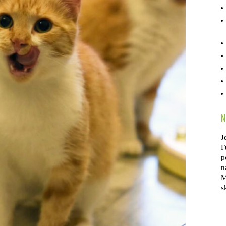
N
J
F
p
n
M
s