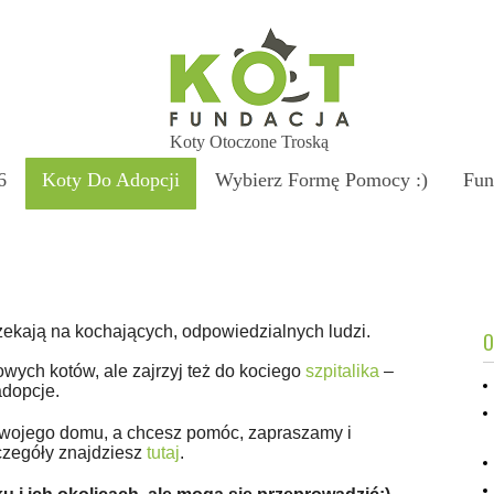
Koty Otoczone Troską
6
Koty Do Adopcji
Wybierz Formę Pomocy :)
Fun
zekają na kochających, odpowiedzialnych ludzi.
O
ych kotów, ale zajrzyj też do kociego
szpitalika
–
adopcje.
 swojego domu, a chcesz pomóc, zapraszamy i
czegóły znajdziesz
tutaj
.