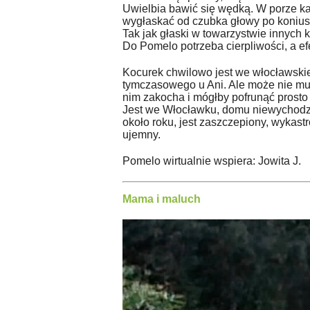
Uwielbia bawić się wędką. W porze ka
wygłaskać od czubka głowy po konius
Tak jak głaski w towarzystwie innych 
Do Pomelo potrzeba cierpliwości, a ef
Kocurek chwilowo jest we włocławskie
tymczasowego u Ani. Ale może nie mu
nim zakocha i mógłby pofrunąć pros
Jest we Włocławku, domu niewychodz
około roku, jest zaszczepiony, wykas
ujemny.
Pomelo wirtualnie wspiera: Jowita J.
Mama i maluch