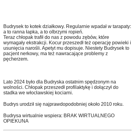
Budrysek to kotek działkowy. Regularnie wpadał w tarapaty:
a to ranna łapka, a to olbrzymi ropień.
Teraz chłopak trafił do nas z powodu zębów, które
wymagały ekstrakcji. Kocur przeszedł też operację powieki i
usunięcia narośli. Apetyt mu dopisuje. Niestety Budrysek to
pacjent nerkowy, ma też nawracające problemy z
pęcherzem.
Lato 2024 było dla Budryska ostatnim spędzonym na
wolności. Chłopak przeszedł profilaktykę i dołączył do
stadka we włocławskiej kociarni.
Budrys urodził się najprawdopodobniej około 2010 roku.
Budrysa wirtualnie wspiera: BRAK WIRTUALNEGO
OPIEKUNA