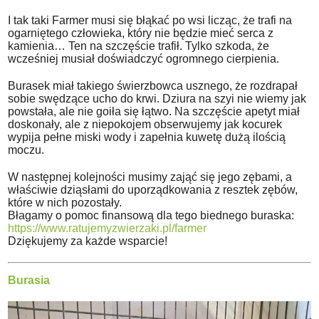
I tak taki Farmer musi się błąkać po wsi licząc, że trafi na
ogarniętego człowieka, który nie będzie mieć serca z
kamienia… Ten na szczęście trafił. Tylko szkoda, że
wcześniej musiał doświadczyć ogromnego cierpienia.
Burasek miał takiego świerzbowca usznego, że rozdrapał
sobie swędzące ucho do krwi. Dziura na szyi nie wiemy jak
powstała, ale nie goiła się łątwo. Na szczęście apetyt miał
doskonały, ale z niepokojem obserwujemy jak kocurek
wypija pełne miski wody i zapełnia kuwetę dużą ilością
moczu.
W następnej kolejności musimy zająć się jego zębami, a
właściwie dziąsłami do uporządkowania z resztek zębów,
które w nich pozostały.
Błagamy o pomoc finansową dla tego biednego buraska:
https://www.ratujemyzwierzaki.pl/farmer
Dziękujemy za każde wsparcie!
Burasia