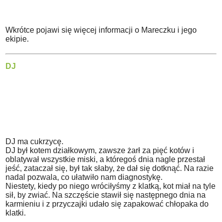
Wkrótce pojawi się więcej informacji o Mareczku i jego
ekipie.
DJ
DJ ma cukrzycę.
DJ był kotem działkowym, zawsze żarł za pięć kotów i
oblatywał wszystkie miski, a któregoś dnia nagle przestał
jeść, zataczał się, był tak słaby, że dał się dotknąć. Na razie
nadal pozwala, co ułatwiło nam diagnostykę.
Niestety, kiedy po niego wróciłyśmy z klatką, kot miał na tyle
sił, by zwiać. Na szczęście stawił się następnego dnia na
karmieniu i z przyczajki udało się zapakować chłopaka do
klatki.