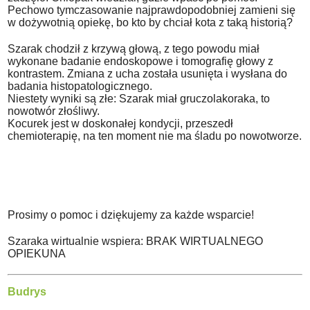
Pechowo tymczasowanie najprawdopodobniej zamieni się
w dożywotnią opiekę, bo kto by chciał kota z taką historią?
Szarak chodził z krzywą głową, z tego powodu miał
wykonane badanie endoskopowe i tomografię głowy z
kontrastem. Zmiana z ucha została usunięta i wysłana do
badania histopatologicznego.
Niestety wyniki są złe: Szarak miał gruczolakoraka, to
nowotwór złośliwy.
Kocurek jest w doskonałej kondycji, przeszedł
chemioterapię, na ten moment nie ma śladu po nowotworze.
Prosimy o pomoc i dziękujemy za każde wsparcie!
Szaraka wirtualnie wspiera: BRAK WIRTUALNEGO
OPIEKUNA
Budrys