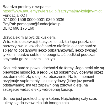
Baardzo prosimy o wsparcie:
https://www.ratujemyzwierzaki.pl/zatrzymajmy-kolejny-miot
Fundacja KOT
07 1090 1506 0000 0001 0369 0336
PayPal: pomagam@fundacjakot.pl
BLIK: 698 175 160
Brzydalek miał być dzikuskiem.
W trakcie obserwacji klasycznie ludzka łapa poszła do
paszczy lwa, a lew choć bardzo nieśmiało, choć bardzo
spięty, to postanowił lekko odbarankować, lekko tryknąć
tyłkiem i bardzo subtelnie pougniatać podkład podczas
smyrania go za uszami i po tyłku.
Kocurek bardzo powoli dochodzi do formy. Jego nerki nie są
pierwszej młodości, a jego układ pokarmowy oberwał przez
bezdomność, złą dietę i zarobaczenie. Na ten moment
przyjmuje suplementy i lek sterydowy (który już powoli
odstawiamy), ma też zapewnioną zdrową dietę, na
szczęście widać efekty wdrożonej kuracji.
Borneo jest przekochanym kotem. Najchętniej cały czas
tuliłby się do człowieka lub innego kota.