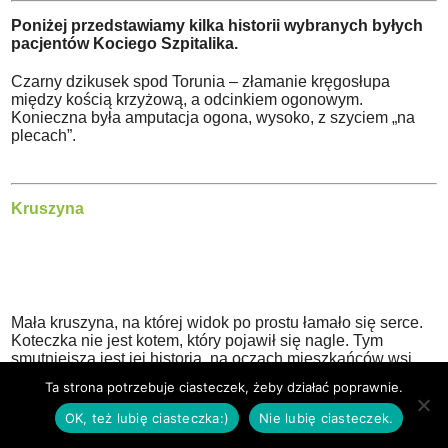
Poniżej przedstawiamy kilka historii wybranych byłych
pacjentów Kociego Szpitalika.
Czarny dzikusek spod Torunia – złamanie kręgosłupa
między kością krzyżową, a odcinkiem ogonowym.
Konieczna była amputacja ogona, wysoko, z szyciem „na
plecach”.
Kruszyna
Mała kruszyna, na której widok po prostu łamało się serce.
Koteczka nie jest kotem, który pojawił się nagle. Tym
smutniejsza jest jej historia, na oczach mieszkańców wsi
marniała z każdym kolejnym dniem.
Ta strona potrzebuje ciasteczek, żeby działać poprawnie.
Ma około dwóch lat, a w dniu przyjęcia ważyła o połowę
OK, też lubię ciasteczka:)
Nie lubię ciasteczek.
mniej niż nasza ośmiomiesięczna Łyska. Tylko 1,6 kg