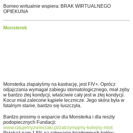
Borneo wirtualnie wspiera: BRAK WIRTUALNEGO
OPIEKUNA
Monsterek
Monsterka złapałyśmy na kastrację, jest FIV+. Oprócz
odjajczania wymagał zabiegu stomatologicznego, miał zęby
w bardzo złej kondycji, właściwie cały jest w złej kondycji.
Kocur miał zalecone kąpiele lecznicze. Jego skóra była w
fatalnym stanie, bardzo się łuszczyła.
Bardzo prosimy o wsparcie dla Monsterka i dla reszty
podopiecznych Fundacji:
www.ratujemyzwierzaki.pl/zatrzymajmy-kolejny-miot
Przekaż nam 1,5% na ratowanie bezdomnych kotów: