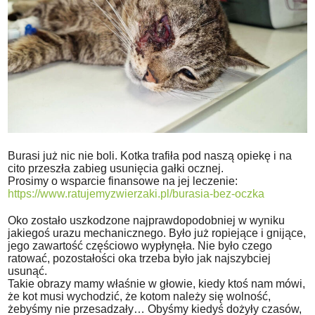
Burasi już nic nie boli. Kotka trafiła pod naszą opiekę i na
cito przeszła zabieg usunięcia gałki ocznej.
Prosimy o wsparcie finansowe na jej leczenie:
https://www.ratujemyzwierzaki.pl/burasia-bez-oczka
Oko zostało uszkodzone najprawdopodobniej w wyniku
jakiegoś urazu mechanicznego. Było już ropiejące i gnijące,
jego zawartość częściowo wypłynęła. Nie było czego
ratować, pozostałości oka trzeba było jak najszybciej
usunąć.
Takie obrazy mamy właśnie w głowie, kiedy ktoś nam mówi,
że kot musi wychodzić, że kotom należy się wolność,
żebyśmy nie przesadzały… Obyśmy kiedyś dożyły czasów,