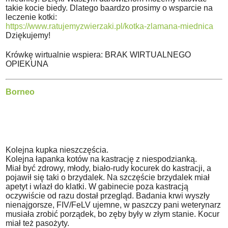
takie kocie biedy. Dlatego baardzo prosimy o wsparcie na
leczenie kotki:
https://www.ratujemyzwierzaki.pl/kotka-zlamana-miednica
Dziękujemy!
Krówkę wirtualnie wspiera: BRAK WIRTUALNEGO
OPIEKUNA
Borneo
Kolejna kupka nieszczęścia.
Kolejna łapanka kotów na kastrację z niespodzianką.
Miał być zdrowy, młody, biało-rudy kocurek do kastracji, a
pojawił się taki o brzydalek. Na szczęście brzydalek miał
apetyt i wlazł do klatki. W gabinecie poza kastracją
oczywiście od razu dostał przegląd. Badania krwi wyszły
nienajgorsze, FIV/FeLV ujemne, w paszczy pani weterynarz
musiała zrobić porządek, bo zęby były w złym stanie. Kocur
miał też pasożyty.