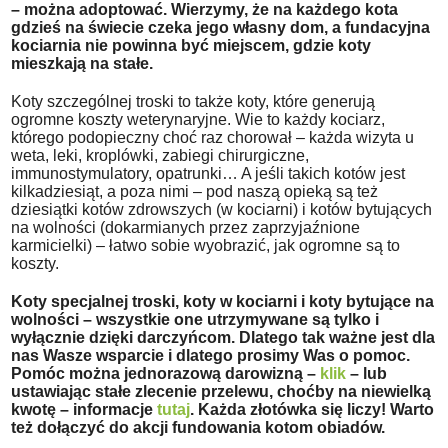
– można adoptować. Wierzymy, że na każdego kota
gdzieś na świecie czeka jego własny dom, a fundacyjna
kociarnia nie powinna być miejscem, gdzie koty
mieszkają na stałe.
Koty szczególnej troski to także koty, które generują
ogromne koszty weterynaryjne. Wie to każdy kociarz,
którego podopieczny choć raz chorował – każda wizyta u
weta, leki, kroplówki, zabiegi chirurgiczne,
immunostymulatory, opatrunki… A jeśli takich kotów jest
kilkadziesiąt, a poza nimi – pod naszą opieką są też
dziesiątki kotów zdrowszych (w kociarni) i kotów bytujących
na wolności (dokarmianych przez zaprzyjaźnione
karmicielki) – łatwo sobie wyobrazić, jak ogromne są to
koszty.
Koty specjalnej troski, koty w kociarni i koty bytujące na
wolności – wszystkie one utrzymywane są tylko i
wyłącznie dzięki darczyńcom. Dlatego tak ważne jest dla
nas Wasze wsparcie i dlatego prosimy Was o pomoc.
Pomóc można jednorazową darowizną –
klik
– lub
ustawiając stałe zlecenie przelewu, choćby na niewielką
kwotę – informacje
tutaj
. Każda złotówka się liczy! Warto
też dołączyć do akcji fundowania kotom obiadów.