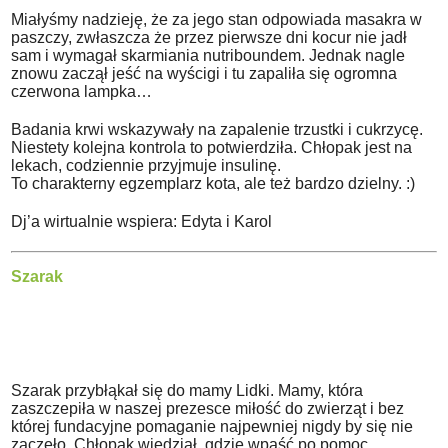
Miałyśmy nadzieję, że za jego stan odpowiada masakra w
paszczy, zwłaszcza że przez pierwsze dni kocur nie jadł
sam i wymagał skarmiania nutriboundem. Jednak nagle
znowu zaczął jeść na wyścigi i tu zapaliła się ogromna
czerwona lampka…
Badania krwi wskazywały na zapalenie trzustki i cukrzycę.
Niestety kolejna kontrola to potwierdziła. Chłopak jest na
lekach, codziennie przyjmuje insulinę.
To charakterny egzemplarz kota, ale też bardzo dzielny. :)
Dj’a wirtualnie wspiera: Edyta i Karol
Szarak
Szarak przybłąkał się do mamy Lidki. Mamy, która
zaszczepiła w naszej prezesce miłość do zwierząt i bez
której fundacyjne pomaganie najpewniej nigdy by się nie
zaczęło. Chłopak wiedział, gdzie wpaść po pomoc.