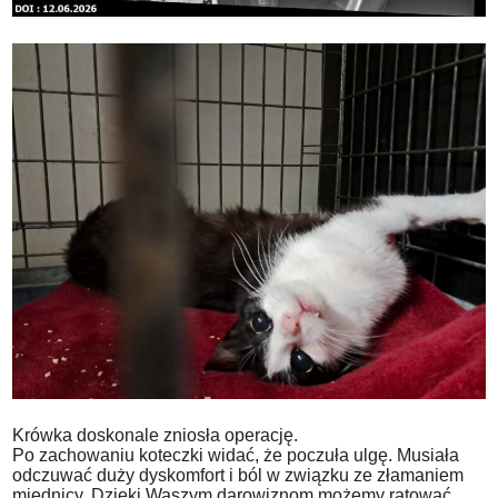
Krówka doskonale zniosła operację.
Po zachowaniu koteczki widać, że poczuła ulgę. Musiała
odczuwać duży dyskomfort i ból w związku ze złamaniem
miednicy. Dzięki Waszym darowiznom możemy ratować