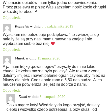
W temacie obiadów mam tylko jedno do powiedzenia.
Prócz przelewu to przez Was zaczęłam nosić kocie chrupki
w każdej torebce :P
Odpowiedz
Kapselek
w dniu
8 października 2019
Wysłałam nie potrzebuje podziękowań to zwierzęta się
należy że są przy nas, mam uratowana znajdę i nie
wyobrażam siebie bez niej
Odpowiedz
Marek
w dniu
11 marca 2020
A ja mam trójkę „powsinogów” przyszły do mnie takie
chude, że żebra można było policzyć. Ale razem z żoną
daliśmy im jeść i nawet palenie ograniczyłem, aby mieć na
frikasy dla nich. Codziennie rano o 5,50 nas budzą. A ich
mruczenie potwierdza, że jest im dobrze z nami.
Odpowiedz
Domi
w dniu
6 listopada 2020
Co za mądre koty! Wiedziały do kogo przyjść, dostały
ciepło i wszystko czego potrzebują, a przy okazji od