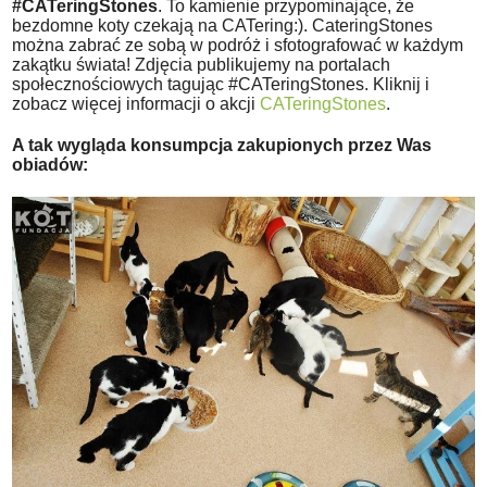
#CATeringStones
. To kamienie przypominające, że
bezdomne koty czekają na CATering:). CateringStones
można zabrać ze sobą w podróż i sfotografować w każdym
zakątku świata! Zdjęcia publikujemy na portalach
społecznościowych tagując #CATeringStones. Kliknij i
zobacz więcej informacji o akcji
CATeringStones
.
A tak wygląda konsumpcja zakupionych przez Was
obiadów: