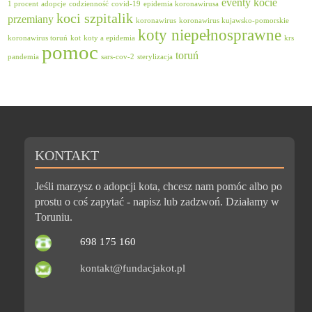
eventy
kocie
1 procent
adopcje
codzienność
covid-19
epidemia koronawirusa
koci szpitalik
przemiany
koronawirus
koronawirus kujawsko-pomorskie
koty niepełnosprawne
koronawirus toruń
kot
koty a epidemia
krs
pomoc
toruń
pandemia
sars-cov-2
sterylizacja
KONTAKT
Jeśli marzysz o adopcji kota, chcesz nam pomóc albo po
prostu o coś zapytać - napisz lub zadzwoń. Działamy w
Toruniu.
698 175 160
kontakt@fundacjakot.pl