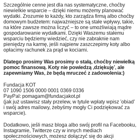
Szczególnie cenne jest dla nas systematyczne, choćby
niewielkie wsparcie – dzięki niemu możemy planować
wydatki. Zrozumie to każdy, kto zarządza firmą albo choćby
domowym budżetem: najważniejsze są stałe wpływy, takie,
na które zawsze można liczyć – to one umożliwiają mądre
gospodarowanie wydatkami. Dzięki Waszemu stałemu
wsparciu będziemy wiedzieć, czy nie zabraknie nam
pieniędzy na karmę, jeśli najpierw zaszczepimy koty albo
opłacimy rachunek za prąd w kociarni.
Dlatego prosimy Was prosimy o stałą, choćby niewielką
pomoc finansową. Koty nie powiedzą ‚dziękuję’, ale
zapewniamy Was, że będą mruczeć z zadowolenia:)
Fundacja KOT
07 1090 1506 0000 0001 0369 0336
PayPal: pomagam@fundacjakot.pl
(jak już ustawisz stały przelew, w tytule wpłaty wpisz 'obiad’
i swój adres mailowy, żebyśmy mogły Ci podziękować za
wsparcie).
Dodatkowo, jeśli masz bloga albo swój profil na Facebooku,
Instagramie, Twitterze czy w innych mediach
społecznościowych, możesz dołączyć się do akcji